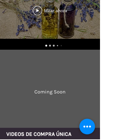
Mirar ahora
CURSOS
Coming Soon
VIDEOS DE COMPRA ÚNICA