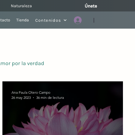
Naturaleza
Únete
|
tacto
Tienda
Contenidos
mor por la verdad
Ana Paula Otero Campo
26 may 2023
36 min de lectura