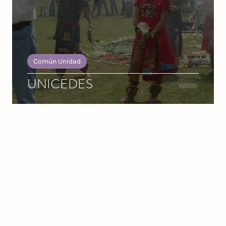
el
Común Unidad
UNICEDES