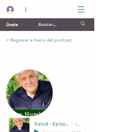
|
Únete
< Regresar a menú del podcast
Naturaleza y Cuidado de la
Vida
costo
Salud - Episodio 15 - En Memoria de Jim Humble
Ivan Palacios