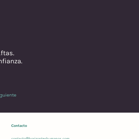
ftas.
fianza.
iguiente
Contacto
contacto@horizonteshumanos.com