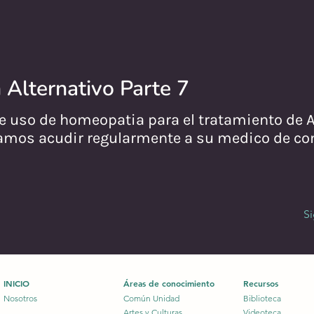
 Alternativo Parte 7
e uso de homeopatia para el tratamiento de A
os acudir regularmente a su medico de con
S
INICIO
Áreas de conocimiento
Recursos
Nosotros
Común Unidad
Biblioteca
Artes y Culturas
Videoteca